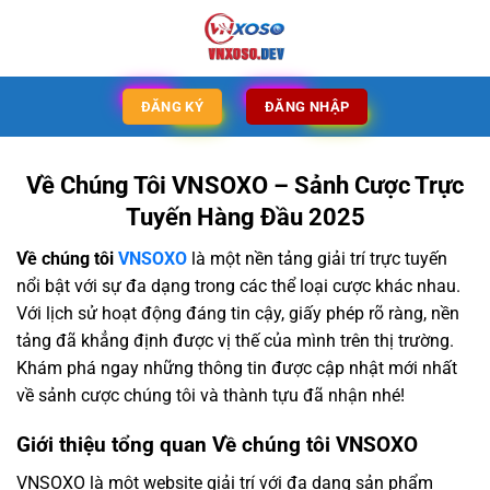
ĐĂNG KÝ
ĐĂNG NHẬP
Về Chúng Tôi VNSOXO – Sảnh Cược Trực
Tuyến Hàng Đầu 2025
Về chúng tôi
VNSOXO
là một nền tảng giải trí trực tuyến
nổi bật với sự đa dạng trong các thể loại cược khác nhau.
Với lịch sử hoạt động đáng tin cậy, giấy phép rõ ràng, nền
tảng đã khẳng định được vị thế của mình trên thị trường.
Khám phá ngay những thông tin được cập nhật mới nhất
về sảnh cược chúng tôi và thành tựu đã nhận nhé!
Giới thiệu tổng quan Về chúng tôi VNSOXO
VNSOXO là một website giải trí với đa dạng sản phẩm