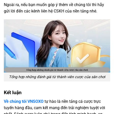
Ngoài ra, nếu bạn muốn góp ý thêm về chúng tôi thì hãy
gửi lời đến các kênh liên hệ CSKH của nền tảng nhé.
Tổng hợp những đánh giá từ thành viên cược của sân chơi
Kết luận
Về chúng tôi VNSOXO
tự hào là nền tảng cá cược trực
tuyến hàng đầu, cam kết mang đến trải nghiệm tuyệt vời