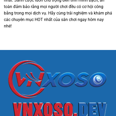
nhất. Sảnh cược luôn chú trọng đến tính minh bạch, an
toàn đảm bảo rằng mọi người chơi đều có cơ hội công
bằng trong mọi dịch vụ. Hãy cùng trải nghiệm và khám phá
các chuyên mục HOT nhất của sân chơi ngay hôm nay
nhé!