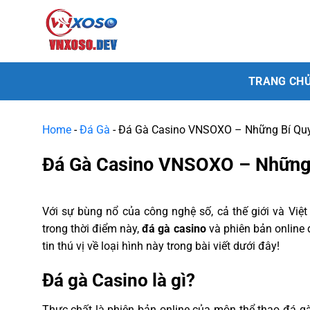
TRANG CH
Home
-
Đá Gà
-
Đá Gà Casino VNSOXO – Những Bí Quy
Đá Gà Casino VNSOXO – Những 
Với sự bùng nổ của công nghệ số, cả thế giới và Vi
trong thời điểm này,
đá gà casino
và phiên bản online 
tin thú vị về loại hình này trong bài viết dưới đây!
Đá gà Casino là gì?
Thực chất là phiên bản online của môn thể thao đá gà