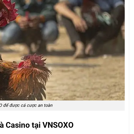
 để được cá cược an toàn
gà Casino tại VNSOXO