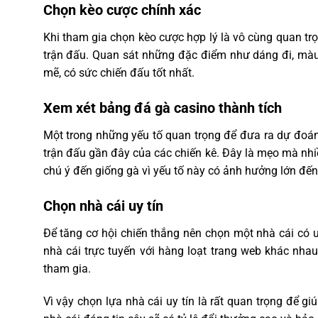
Chọn kèo cược chính xác
Khi tham gia chọn kèo cược hợp lý là vô cùng quan trọ
trận đấu. Quan sát những đặc điểm như dáng đi, màu
mẽ, có sức chiến đấu tốt nhất.
Xem xét bảng đá gà casino thành tích
Một trong những yếu tố quan trọng để đưa ra dự đoá
trận đấu gần đây của các chiến kê. Đây là mẹo mà nh
chú ý đến giống gà vì yếu tố này có ảnh hưởng lớn đến
Chọn nhà cái uy tín
Để tăng cơ hội chiến thắng nên chọn một nhà cái có uy
nhà cái trực tuyến với hàng loạt trang web khác nha
tham gia.
Vì vậy chọn lựa nhà cái uy tín là rất quan trọng để gi