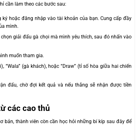
chỉ cần làm theo các bước sau:
ng ký hoặc đăng nhập vào tài khoản của bạn. Cung cấp đầy
của mình.
 chọn giải đấu gà chọi mà mình yêu thích, sau đó nhấn vào
mình muốn tham gia.
), “Wala” (gà khách), hoặc “Draw” (tỉ số hòa giữa hai chiến
trận đấu, chờ đợi kết quả và nếu thắng sẽ nhận được tiền
từ các cao thủ
ơ bản, thành viên còn cần học hỏi những bí kíp sau đây để