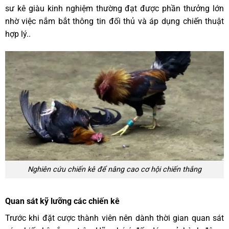
sư kê giàu kinh nghiệm thường đạt được phần thưởng lớn
nhờ việc nắm bắt thông tin đối thủ và áp dụng chiến thuật
hợp lý..
Nghiên cứu chiến kê để nâng cao cơ hội chiến thắng
Quan sát kỹ lưỡng các chiến kê
Trước khi đặt cược thành viên nên dành thời gian quan sát