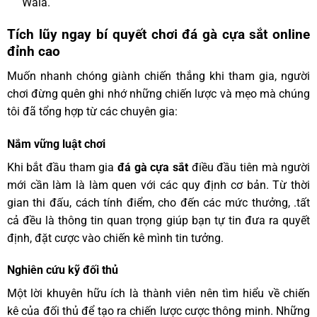
Wala.
Tích lũy ngay bí quyết chơi đá gà cựa sắt online
đỉnh cao
Muốn nhanh chóng giành chiến thắng khi tham gia, người
chơi đừng quên ghi nhớ những chiến lược và mẹo mà chúng
tôi đã tổng hợp từ các chuyên gia:
Nắm vững luật chơi
Khi bắt đầu tham gia
đá gà cựa sắt
điều đầu tiên mà người
mới cần làm là làm quen với các quy định cơ bản. Từ thời
gian thi đấu, cách tính điểm, cho đến các mức thưởng, .tất
cả đều là thông tin quan trọng giúp bạn tự tin đưa ra quyết
định, đặt cược vào chiến kê mình tin tưởng.
Nghiên cứu kỹ đối thủ
Một lời khuyên hữu ích là thành viên nên tìm hiểu về chiến
kê của đối thủ để tạo ra chiến lược cược thông minh. Những