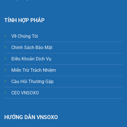
TÍNH HỢP PHÁP
Về Chúng Tôi
Chính Sách Bảo Mật
Điều Khoản Dịch Vụ
Miễn Trừ Trách Nhiệm
Câu Hỏi Thường Gặp
CEO VNSOXO
HƯỚNG DẪN VNSOXO