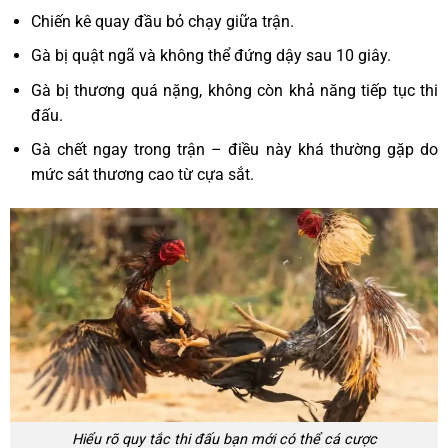
Chiến kê quay đầu bỏ chạy giữa trận.
Gà bị quật ngã và không thể đứng dậy sau 10 giây.
Gà bị thương quá nặng, không còn khả năng tiếp tục thi
đấu.
Gà chết ngay trong trận – điều này khá thường gặp do
mức sát thương cao từ cựa sắt.
Hiểu rõ quy tắc thi đấu bạn mới có thể cá cược