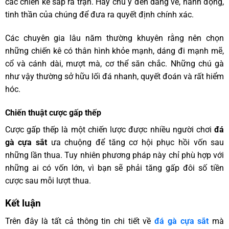
các chiến kê sắp ra trận. Hãy chú ý đến dáng vẻ, hành động,
tinh thần của chúng để đưa ra quyết định chính xác.
Các chuyên gia lâu năm thường khuyên rằng nên chọn
những chiến kê có thân hình khỏe mạnh, dáng đi mạnh mẽ,
cổ và cánh dài, mượt mà, cơ thể săn chắc. Những chú gà
như vậy thường sở hữu lối đá nhanh, quyết đoán và rất hiểm
hóc.
Chiến thuật cược gấp thếp
Cược gấp thếp là một chiến lược được nhiều người chơi
đá
gà cựa sắt
ưa chuộng để tăng cơ hội phục hồi vốn sau
những lần thua. Tuy nhiên phương pháp này chỉ phù hợp với
những ai có vốn lớn, vì bạn sẽ phải tăng gấp đôi số tiền
cược sau mỗi lượt thua.
Kết luận
Trên đây là tất cả thông tin chi tiết về
đá gà cựa sắt
mà