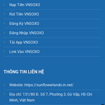
Nạp Tiền VNSOXO
Rút Tiền VNSOXO
Đăng Ký VNSOXO
Đăng Nhập VNSOXO
Tải App VNSOXO
Link Vào VNSOXO
THÔNG TIN LIÊN HỆ
Website:
https://sunflowerlands.in.net/
Địa chỉ:
131/80 Đ. Số 7, Phường 3, Gò Vấp, Hồ Chí
Minh, Việt Nam