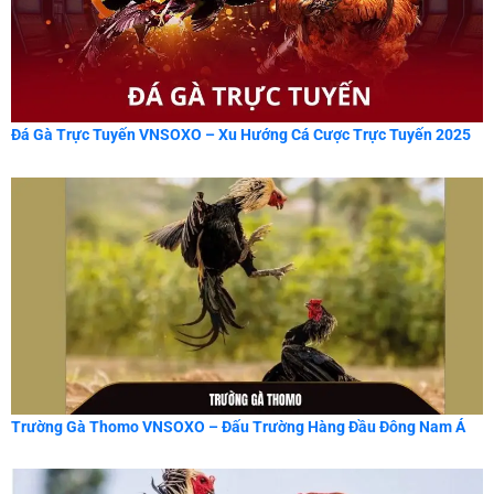
Đá Gà Trực Tuyến VNSOXO – Xu Hướng Cá Cược Trực Tuyến 2025
Trường Gà Thomo VNSOXO – Đấu Trường Hàng Đầu Đông Nam Á