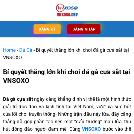
ĐĂNG KÝ
ĐĂNG NHẬP
Home
-
Đá Gà
-
Bí quyết thắng lớn khi chơi đá gà cựa sắt tại
VNSOXO
Bí quyết thắng lớn khi chơi đá gà cựa sắt tại
VNSOXO
Đá gà cựa sắt
ngày càng khẳng định vị thế là một hình thức
giải trí độc đáo và kịch tính tại Việt Nam, vượt xa sức hút
của lối chơi truyền thống. Những trận đấu nảy lửa, đầy căng
thẳng đã góp phần tạo nên một “đấu trường” máu lửa, thu
hút đông đảo người đam mê. Cùng
VNSOXO
bước vào thế