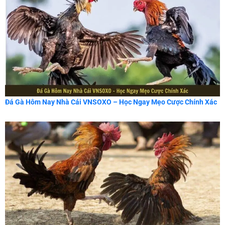
Đá Gà Hôm Nay Nhà Cái VNSOXO – Học Ngay Mẹo Cược Chính Xác