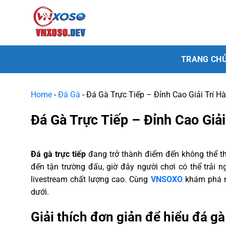
TRANG CH
Home
-
Đá Gà
-
Đá Gà Trực Tiếp – Đỉnh Cao Giải Trí 
Đá Gà Trực Tiếp – Đỉnh Cao Giả
Đá gà trực tiếp
đang trở thành điểm đến không thể t
đến tận trường đấu, giờ đây người chơi có thể trải
livestream chất lượng cao. Cùng
VNSOXO
khám phá n
dưới.
Giải thích đơn giản để hiểu đá gà 