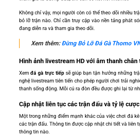
Không chỉ vậy, mọi người còn có thể theo dõi nhiều tr
bỏ lỡ trận nào. Chỉ cần truy cập vào nền tảng phát s
đang diễn ra và tham gia theo dõi.
Xem thêm:
Đừng Bỏ Lỡ Đá Gà Thomo VN
Hình ảnh livestream HD với âm thanh chân 
Xem
đá gà trực tiếp
sẽ giúp bạn tận hưởng những trận
nghệ livestream tiên tiến cho phép người chơi trải ng
thanh sống động. Mỗi cú ra đòn đều được ghi lại từ nh
Cập nhật liên tục các trận đấu và tỷ lệ cược
Một trong những điểm mạnh khác của việc chơi đá kê 
các trận đấu. Thông tin được cập nhật chi tiết và liên 
thông tin nào.