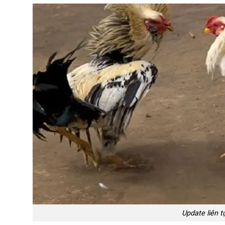
Update liên t