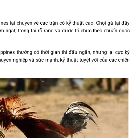
es lại chuyên về các trận có kỹ thuật cao. Chọi gà tại đây
êm ngặt, trọng tài rõ ràng và được tổ chức theo chuẩn quốc
ippines thường có thời gian thi đấu ngắn, nhưng lại cực kỳ
yên nghiệp và sức mạnh, kỹ thuật tuyệt vời của các chiến