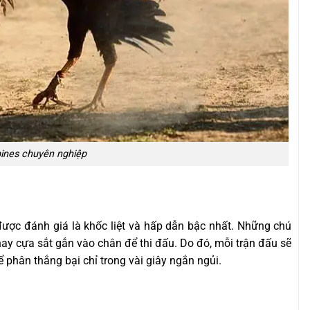
ppines chuyên nghiệp
được đánh giá là khốc liệt và hấp dẫn bậc nhất. Những chú
hay cựa sắt gắn vào chân để thi đấu. Do đó, mỗi trận đấu sẽ
 phân thắng bại chỉ trong vài giây ngắn ngủi.