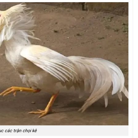
ục các trận chọi kê