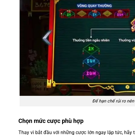
Để hạn chế rủi ro nê
Chọn mức cược phù hợp
Thay vì bắt đầu với những cược lớn ngay lập tức, hãy 