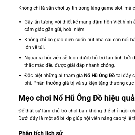
Không chỉ là sân chơi uy tín trong làng game slot, mà 
Gây ấn tượng với thiết kế mang đậm hồn Việt hình ả
cảm giác gần gũi, hoài niệm.
Không chỉ có giao diện cuốn hút nhà cái còn nổi bật
lớn về túi.
Ngoài ra hội viên sẽ luôn được hỗ trợ tận tình b
thắc mắc đều được giải đáp nhanh chóng.
Đặc biệt những ai tham gia
Nổ Hũ Ông Đồ
tại đây 
phí. Phần thưởng giá trị và sự kiện tặng thưởng cực
Mẹo chơi Nổ Hũ Ông Đồ hiệu quả
Để thật sự làm chủ trò chơi bạn không thể chỉ ngồi 
Dưới đây là một số bí kíp giúp hội viên nâng cao tỷ lệ
Phân tích lịch sử