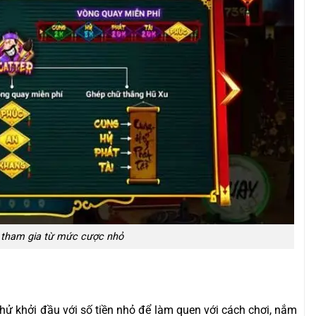
n tham gia từ mức cược nhỏ
thử khởi đầu với số tiền nhỏ để làm quen với cách chơi, nắm