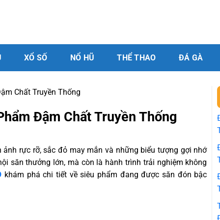
Ủ
XỔ SỐ
NỔ HŨ
THỂ THAO
ĐÁ GÀ
ậm Chất Truyền Thống
Phẩm Đậm Chất Truyền Thống
 ảnh rực rỡ, sắc đỏ may mắn và những biểu tượng gợi nhớ
hội săn thưởng lớn, mà còn là hành trình trải nghiệm không
O
khám phá chi tiết về siêu phẩm đang được săn đón bậc