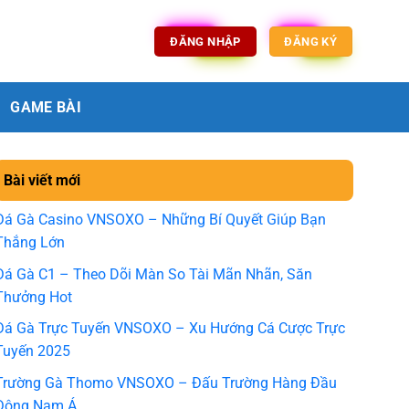
ĐĂNG NHẬP
ĐĂNG KÝ
GAME BÀI
Bài viết mới
Đá Gà Casino VNSOXO – Những Bí Quyết Giúp Bạn
Thắng Lớn
Đá Gà C1 – Theo Dõi Màn So Tài Mãn Nhãn, Săn
Thưởng Hot
Đá Gà Trực Tuyến VNSOXO – Xu Hướng Cá Cược Trực
Tuyến 2025
Trường Gà Thomo VNSOXO – Đấu Trường Hàng Đầu
Đông Nam Á