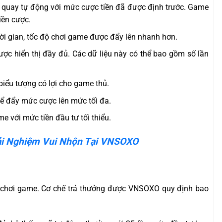
c quay tự động với mức cược tiền đã được định trước. Game
iền cược.
ời gian, tốc độ chơi game được đẩy lên nhanh hơn.
ợc hiển thị đầy đủ. Các dữ liệu này có thể bao gồm số lần
biểu tượng có lợi cho game thủ.
hể đẩy mức cược lên mức tối đa.
e với mức tiền đầu tư tối thiểu.
rải Nghiệm Vui Nhộn Tại VNSOXO
hi chơi game. Cơ chế trả thưởng được VNSOXO quy định bao