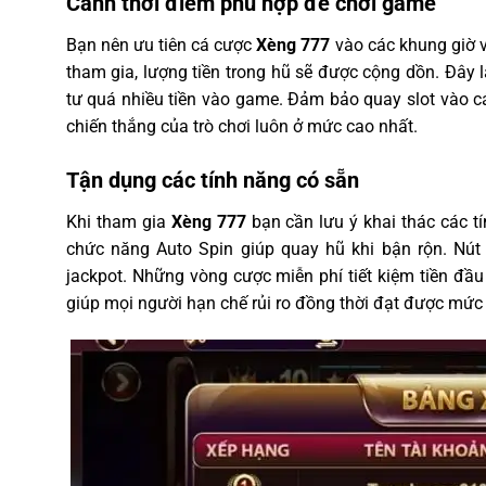
Canh thời điểm phù hợp để chơi game
Bạn nên ưu tiên cá cược
Xèng 777
vào các khung giờ 
tham gia, lượng tiền trong hũ sẽ được cộng dồn. Đây
tư quá nhiều tiền vào game. Đảm bảo quay slot vào c
chiến thắng của trò chơi luôn ở mức cao nhất.
Tận dụng các tính năng có sẵn
Khi tham gia
Xèng 777
bạn cần lưu ý khai thác các t
chức năng Auto Spin giúp quay hũ khi bận rộn. Nút 
jackpot. Những vòng cược miễn phí tiết kiệm tiền đầ
giúp mọi người hạn chế rủi ro đồng thời đạt được mức