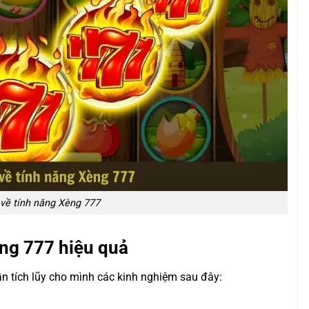
ết về tính năng Xèng 777
ng 777 hiệu quả
ần tích lũy cho mình các kinh nghiệm sau đây: