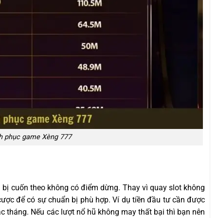
nh phục game Xèng 777
bị cuốn theo không có điểm dừng. Thay vì quay slot không
ược để có sự chuẩn bị phù hợp. Ví dụ tiền đầu tư cần được
c tháng. Nếu các lượt nổ hũ không may thất bại thì bạn nên