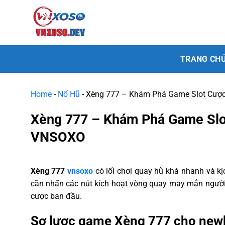
TRANG CH
Home
-
Nổ Hũ
-
Xèng 777 – Khám Phá Game Slot Cược
Xèng 777 – Khám Phá Game Slo
VNSOXO
Xèng 777
vnsoxo
có lối chơi quay hũ khá nhanh và kị
cần nhấn các nút kích hoạt vòng quay may mắn người c
cược ban đầu.
Sơ lược game Xèng 777 cho new