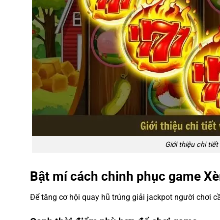
Giới thiệu chi ti
Bật mí cách chinh phục game Xè
Để tăng cơ hội quay hũ trúng giải jackpot người chơi c